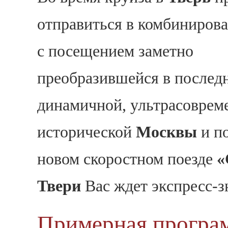
отправиться в комбиниров
с посещением заметно
преобразившейся в последн
динамичной, ультрасоврем
исторической
Москвы
и по
Елизавета
новом скоростном поезде
«
Добрый день!
Елизавета
печатает...
Твери
Вас ждет экспресс-з
Введите сообщение
Примерная програм