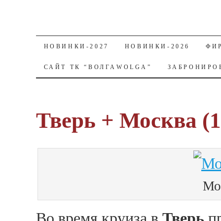
SKIP TO CONTENT
НОВИНКИ-2027
НОВИНКИ-2026
ФИ
САЙТ ТК “ВОЛГАWOLGA”
ЗАБРОНИРО
Тверь + Москва (1
Мо
Во время круиза в
Тверь
пр