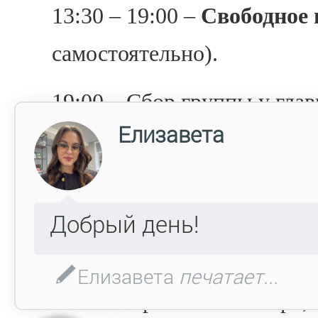
13:30 – 19:00 –
Свободное 
самостоятельно).
19:00 – Сбор группы у глав
в Ленинградский вокзал (м
Комсомольская), посадка н
19:30 – 20:34 – Поездка н
«Сапсан»
из Москвы в Тве
20:34 – Прибытие в Тверь, 