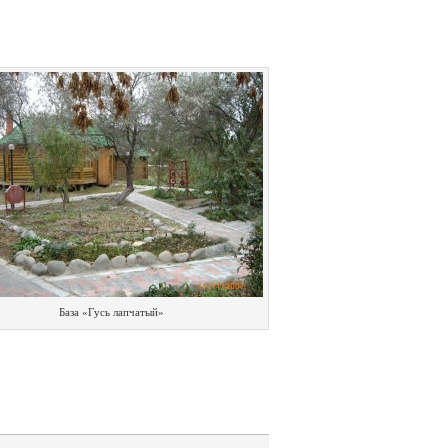
База «Гусь лапчатый»