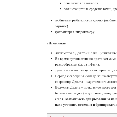
репелленты от комаров
солнцезащитные средства (очки, кр
любителям рыбалки свои удочки (на базе
заранее
)
фотоаппарат, видеокамеру
«Изюминки»
Знакомство с Дельтой Волги – уникальн
Во время путешествия по протокам мимо з
разнообразием флора и фауна.
Дельта – настоящее царство пернатых, а
Период с середины июля до конца августа,
сокровища Дельты – царственного лотоса
Волжская Дельта – прекрасное место для
берега или с лодки (за доп. плату) под р
егеря.
Возможность для рыбалки на кон
надо уточнять отдельно и бронировать 