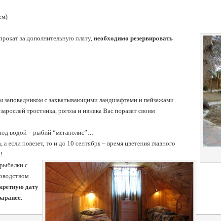
ем)
 прокат за дополнительную плату,
необходимо резервировать
ым заповедником с захватывающими ландшафтами и пейзажами
арослей тростника, рогоза и ивняка Вас поразят своим
 под водой – рыбий “мегаполис”…
 а если повезет, то и до 10 сентября – время цветения главного
!
 рыбалки с
уководством
кретную дату
заранее.