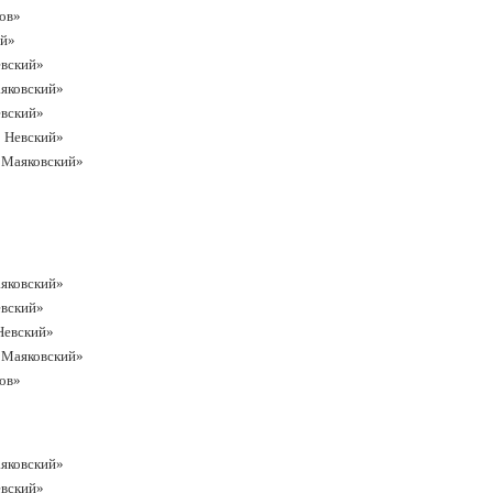
жов»
ий»
евский»
аяковский»
евский»
р Невский»
р Маяковский»
аяковский»
евский»
 Невский»
р Маяковский»
жов»
аяковский»
евский»