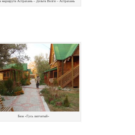
а маршрута Астрахань – Дельта Волги – Астрахань
База «Гусь лапчатый»