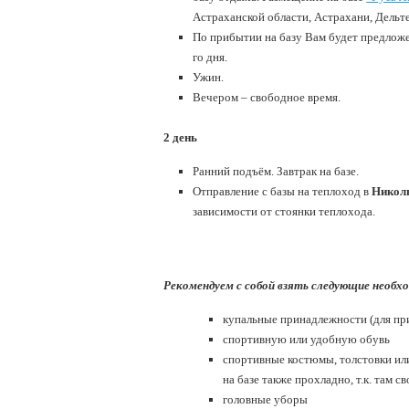
Астраханской области, Астрахани, Дельте
По прибытии на базу Вам будет предложе
го дня.
Ужин.
Вечером – свободное время.
2 день
Ранний подъём. Завтрак на базе.
Отправление с базы на теплоход в
Никол
зависимости от стоянки теплохода.
Рекомендуем с собой взять следующие необхо
купальные принадлежности (для пр
спортивную или удобную обувь
спортивные костюмы, толстовки или
на базе также прохладно, т.к. там с
головные уборы