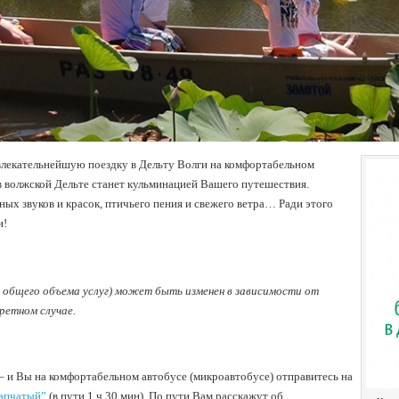
лекательнейшую поездку в Дельту Волги на комфортабельном
в волжской Дельте станет кульминацией Вашего путешествия.
ных звуков и красок, птичьего пения и свежего ветра… Ради этого
и!
я общего объема услуг) может быть изменен в зависимости от
ретном случае.
– и Вы на комфортабельном автобусе (микроавтобусе) отправитесь на
апчатый”
(в пути 1 ч 30 мин). По пути Вам расскажут об