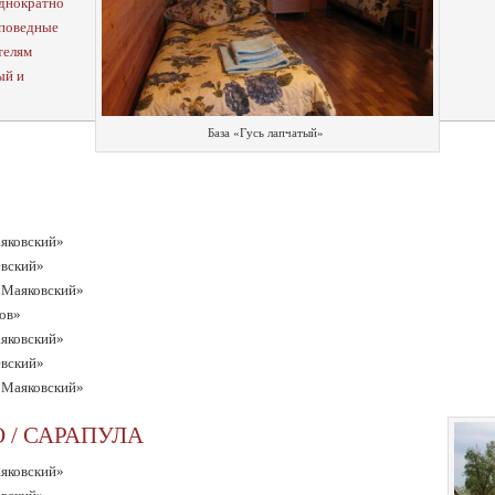
однократно
аповедные
телям
ый и
База «Гусь лапчатый»
аяковский»
евский»
р Маяковский»
жов»
аяковский»
евский»
р Маяковский»
 / САРАПУЛА
аяковский»