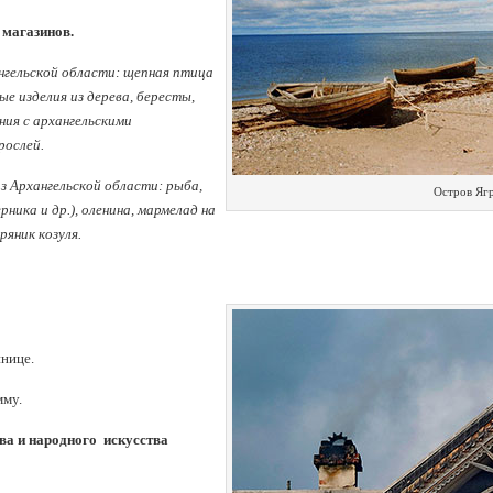
 магазинов.
нгельской области: щепная птица
ые изделия из дерева, бересты,
ния с архангельскими
рослей.
з Архангельской области: рыба,
Остров Яг
рника и др.), оленина, мармелад на
ряник козуля.
инице.
мму.
тва и народного искусства