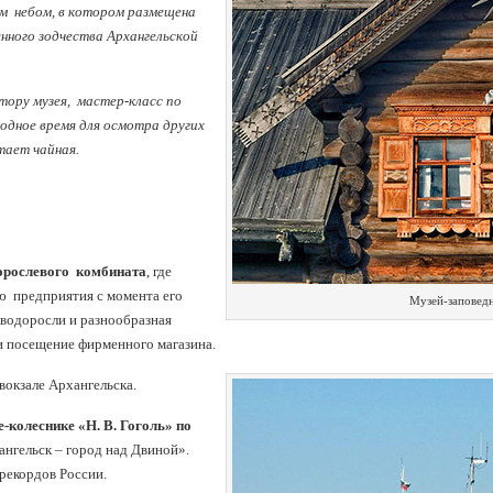
м небом, в котором размещена
янного зодчества Архангельской
тору музея, мастер-класс по
одное время для осмотра других
тает чайная.
орослевого комбината
, где
 предприятия с момента его
Музей-заповед
 водоросли и разнообразная
и посещение фирменного магазина.
вокзале Архангельска.
-колеснике «Н. В. Гоголь» по
нгельск – город над Двиной».
 рекордов России.