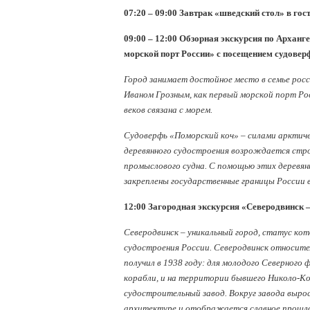
07:20 – 09:00 Завтрак «шведский стол» в гос
09:00 – 12:00 Обзорная экскурсия по Арханг
морской порт России» с посещением судовер
Город занимает достойное место в семье рос
Иваном Грозным, как первый морской порт Ро
веков связана с морем.
Cудоверфь «Поморский коч» – силами арктич
деревянного судостроения возрождается стр
промыслового судна. С помощью этих деревян
закреплены государственные границы России 
12:00 Загородная экскурсия «Северодвинск –
Северодвинск – уникальный город, статус ко
судостроения России. Северодвинск относите
получил в 1938 году: для молодого Северного
корабли, и на территории бывшего Николо-Ко
судостроительный завод. Вокруг завода вырос 
архитектуре и отображается славное прошло