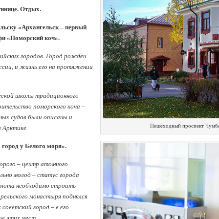
тинице. Отдых.
ельску
«Архангельск – первый
фи «Поморский коч».
сийских городов. Город рождён
ссии, и жизнь его на протяжении
еской школы традиционного
оительство поморского коча –
ных судов были описаны и
Пешеходный проспект Чумба
в Арктике.
 город у Белого моря».
торого – центр атомного
льно молод – статус города
 флота необходимо строить
рельского монастыря поднялся
советский город – в его
е этих мест.