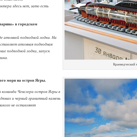
тера здесь нет, зато есть
марина» в городском
де атомной подводной лодки. На
едставляет атомная подводная
ние подводной лодки, запуск
тика.
Краеведческий 
ого моря на остров Ягры.
л команда Ченслера остров Ягры в
 дюнах и черный гранитный камень
никого не оставляют