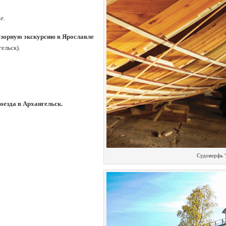
е.
обзорную экскурсию
в Ярославле
ельск).
поезда в Архангельск.
Судоверфь 