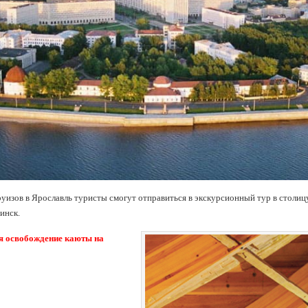
руизов в Ярославль туристы смогут отправиться в экскурсионный тур в столиц
инск.
 освобождение каюты на