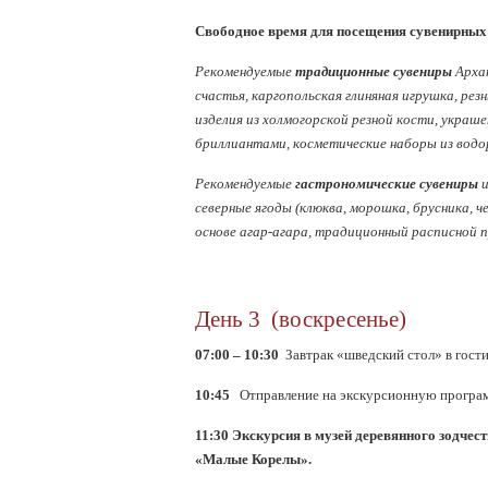
Свободное время для посещения сувенирных
Рекомендуемые
традиционные
сувениры
Арха
счастья, каргопольская глиняная игрушка, резн
изделия из холмогорской резной кости, украше
бриллиантами, косметические наборы из водо
Рекомендуемые
гастрономические сувениры
и
северные ягоды (клюква, морошка, брусника, че
основе агар-агара, традиционный расписной п
День 3 (воскресенье)
07:00 – 10:30
Завтрак «шведский стол» в гост
10:45
Отправление на экскурсионную програ
11:30
Экскурсия в музей деревянного зодчес
«Малые Корелы».