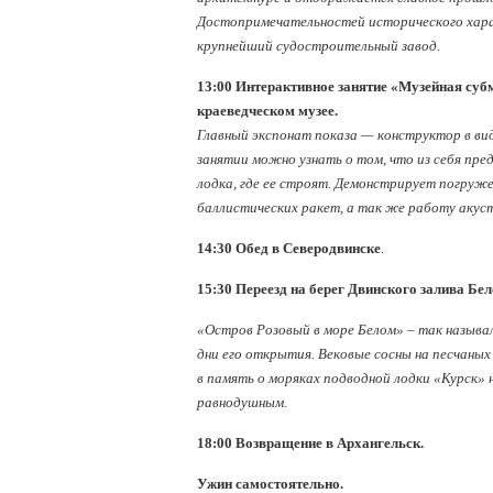
Достопримечательностей исторического харак
крупнейший судостроительный завод.
13:00 Интерактивное занятие «Музейная суб
краеведческом музее.
Главный экспонат показа — конструктор в ви
занятии можно узнать о том, что из себя пр
лодка, где ее строят. Демонстрирует погруже
баллистических ракет, а так же работу акус
14:30 Обед в Северодвинске
.
15:30 Переезд на берег Двинского залива Бел
«Остров Розовый в море Белом» – так называ
дни его открытия. Вековые сосны на песчаных
в память о моряках подводной лодки «Курск» 
равнодушным.
18:00 Возвращение в Архангельск.
Ужин самостоятельно.