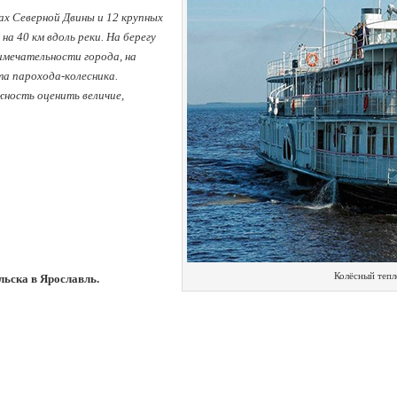
ах Северной Двины и 12 крупных
на 40 км вдоль реки. На берегу
мечательности города, на
а парохода-колесника.
жность оценить величие,
Колёсный тепл
льска в Ярославль.