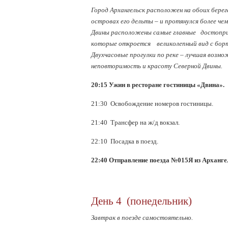
Город Архангельск расположен на обоих берег
островах его дельты – и протянулся более чем 
Двины расположены самые главные достопри
которые откроется великолепный вид с борт
Двухчасовые прогулки по реке – лучшая возмо
неповторимость и красоту Северной Двины.
20:15 Ужин в ресторане гостиницы «Двина».
21:30 Освобождение номеров гостиницы.
21:40 Трансфер на ж/д вокзал.
22:10 Посадка в поезд.
22:40 Отправление поезда №015Я из Арханге
День 4 (понедельник)
Завтрак в поезде самостоятельно.