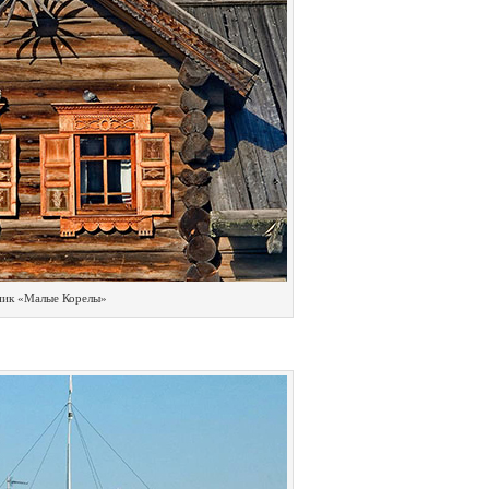
ник «Малые Корелы»