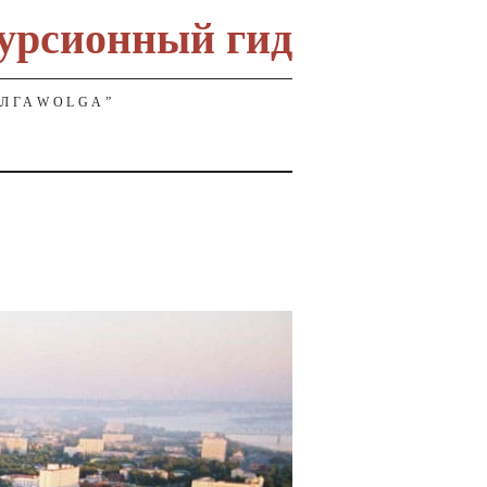
урсионный гид
ОЛГАWOLGA”