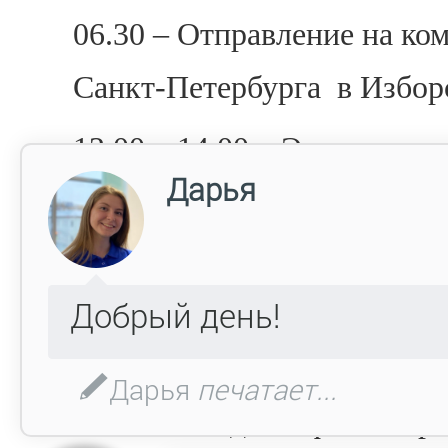
06.30 – Отправление на ко
Санкт-Петербурга в Изборс
12.00 – 14.00 – Экскурсия 
заповеднике
«Изборск»
: И
Луковка (смотровая площад
церковь, Словенские ключи
Свободное время.
14.00 – Обед в кафе Изборс