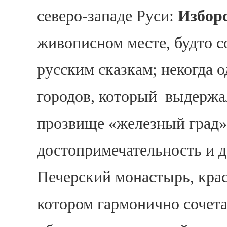
северо-западе Руси:
Избор
живописном месте, будто 
русским сказкам; некогда 
городов, который выдержал
прозвище «железный град
Дарья
достопримечательность и
Добрый день!
Печерский монастырь, кра
Дарья
печатает...
котором гармонично сочет
Введите сообщение